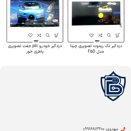
دزدگیر تک ریموت تصویری چیتا
دزدگیر خودرو plc جفت تصویری
مدل F5D
باطری خور
مهدوی: 09916813200